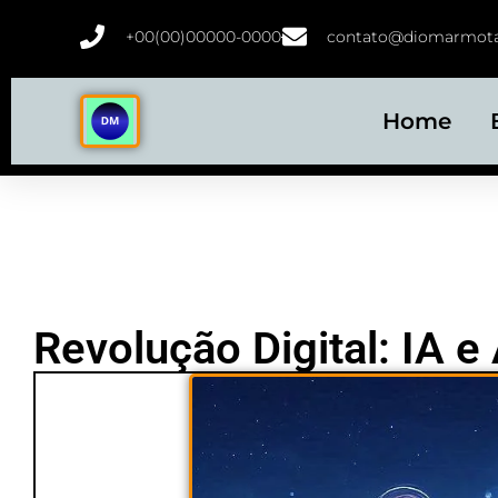
+00(00)00000-0000
contato@diomarmota
Home
Revolução Digital: IA 